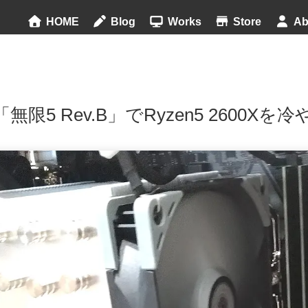
HOME
Blog
Works
Store
Ab
限5 Rev.B」でRyzen5 2600Xを