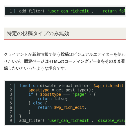
1
add_filter( 
'user_can_richedit'
, 
'__return_fals
特定の投稿タイプのみ無効
クライアントが新着情報で使う
投稿
はビジュアルエディターを使わ
せたいが、
固定ページはHTMLのコーディングデータをそのまま登
録したい
といったような場合です。
1
function
disable_visual_editor( 
$wp_rich_edit
)
2
$posttype
= get_post_type();
3
if
( 
$posttype
=== 
'page'
) {
4
return
false;
5
} 
else
{
6
return
$wp_rich_edit
;
7
}
8
}
9
add_filter( 
'user_can_richedit'
, 
'disable_visua