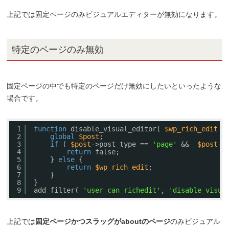
上記では固定ページのみビジュアルエディターが無効になります。
特定のページのみ無効
固定ページの中でも特定のページだけ無効にしたいといったような
場合です。
1
function
disable_visual_editor( 
$wp_rich_edit
)
2
global
$post
;
3
if
( 
$post
->post_type == 
'page'
&&  
$post
->
4
return
false;
5
} 
else
{
6
return
$wp_rich_edit
;
7
}
8
}
9
add_filter( 
'user_can_richedit'
, 
'disable_visua
上記では
固定ページかつスラッグがaboutのページ
のみビジュアル