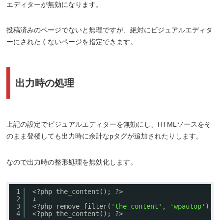
エディターが無効になります。
投稿済みのページでないと無理ですが、絶対にビジュアルエディタ
ーにされたくないページを指定できます。
出力時の処理
上記の設定でビジュアルエディターを無効にし、HTMLソースをそ
のまま登楼しても出力時に余計なpタグが追加されたりします。
なので出力時の整形処理を無効化します。
1
<?php the_content(); ?>
2
↓
3
<?php remove_filter(
'the_content'
, 
'wpautop'
); 
4
<?php the_content(); ?>