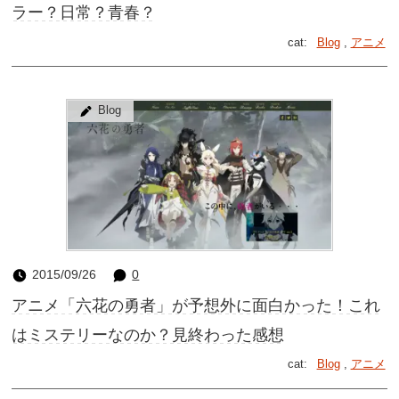
ラー？日常？青春？
cat:
Blog
,
アニメ
Blog
2015/09/26
0
アニメ「六花の勇者」が予想外に面白かった！これ
はミステリーなのか？見終わった感想
cat:
Blog
,
アニメ