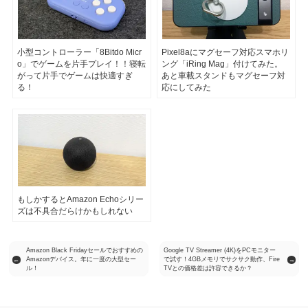
小型コントローラー「8Bitdo Micr
Pixel8aにマグセーフ対応スマホリ
o」でゲームを片手プレイ！！寝転
ング「iRing Mag」付けてみた。
がって片手でゲームは快適すぎ
あと車載スタンドもマグセーフ対
る！
応にしてみた
もしかするとAmazon Echoシリー
ズは不具合だらけかもしれない
Amazon Black Fridayセールでおすすめの
Google TV Streamer (4K)をPCモニター
Amazonデバイス。年に一度の大型セー
で試す！4GBメモリでサクサク動作、Fire
←
→
ル！
TVとの価格差は許容できるか？