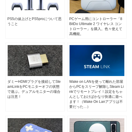
PS5の値上げとPS5proについて思
PCゲーム用にコントローラー「8
うこと
BitDo Ultimate 2 ワイヤレス コン
トローラー」を購入。色々使えて
高機能。
ダミーHDMIプラグを接続してSte
Wake on LANを使って離れた部屋
amLinkをPCモニターオフの状態
からPCをスリープ解除しSteam Li
で遊ぶ。デュアルモニターの場合
nkでリモートプレイ！設定をちゃ
は注意！
んとしておけばかなり快適に遊べ
ます！（Wake On Lanアプリは不
要だった…）