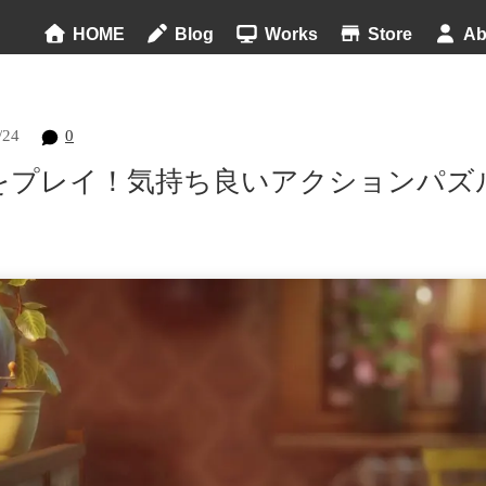
HOME
Blog
Works
Store
Ab
/24
0
(PS4)をプレイ！気持ち良いアクションパ