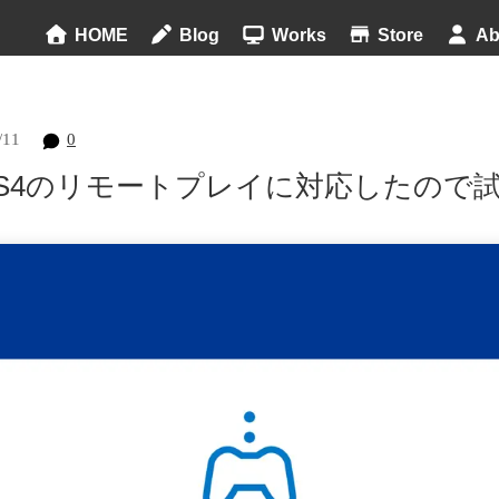
HOME
Blog
Works
Store
Ab
/11
0
chがPS4のリモートプレイに対応したの