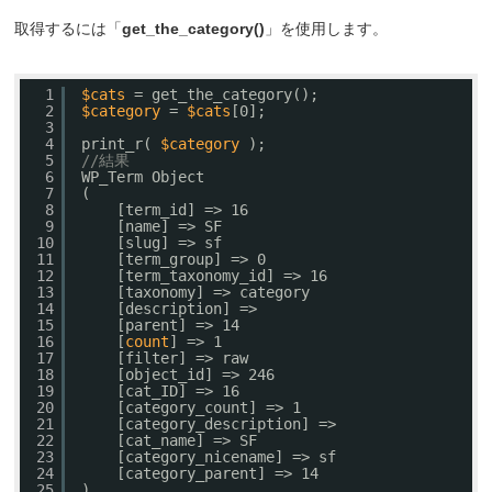
取得するには「
get_the_category()
」を使用します。
1
$cats
= get_the_category();
2
$category
= 
$cats
[0];
3
4
print_r( 
$category
);
5
//結果
6
WP_Term Object
7
(
8
[term_id] => 16
9
[name] => SF
10
[slug] => sf
11
[term_group] => 0
12
[term_taxonomy_id] => 16
13
[taxonomy] => category
14
[description] => 
15
[parent] => 14
16
[
count
] => 1
17
[filter] => raw
18
[object_id] => 246
19
[cat_ID] => 16
20
[category_count] => 1
21
[category_description] => 
22
[cat_name] => SF
23
[category_nicename] => sf
24
[category_parent] => 14
25
)