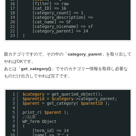
16
[filter] => raw
17
[cat_ID] => 16
18
[category_count] => 1
19
[category_description] => 
20
[cat_name] => SF
21
[category_nicename] => sf
22
[category_parent] => 14
23
)
親カテゴリですので、その中の「
category_parent
」を取り出して
やればOKです。
あとは「
get_category()
」でそのカテゴリー情報を取得し必要な
ものだけ出力してやれば完了です。
1
$category
= get_queried_object();
2
$parentid
= 
$category
->category_parent;
3
$parent
= get_category( 
$parentid
);
4
5
print_r( 
$parent
);
6
//結果
7
WP_Term Object
8
(
9
[term_id] => 14
10
[name] => アニメ