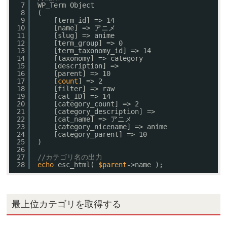
7
WP_Term Object
8
(
9
[term_id] => 14
10
[name] => アニメ
11
[slug] => anime
12
[term_group] => 0
13
[term_taxonomy_id] => 14
14
[taxonomy] => category
15
[description] => 
16
[parent] => 10
17
[
count
] => 2
18
[filter] => raw
19
[cat_ID] => 14
20
[category_count] => 2
21
[category_description] => 
22
[cat_name] => アニメ
23
[category_nicename] => anime
24
[category_parent] => 10
25
)
26
27
//カテゴリ名の出力
28
echo
esc_html( 
$parent
->name );
最上位カテゴリを取得する