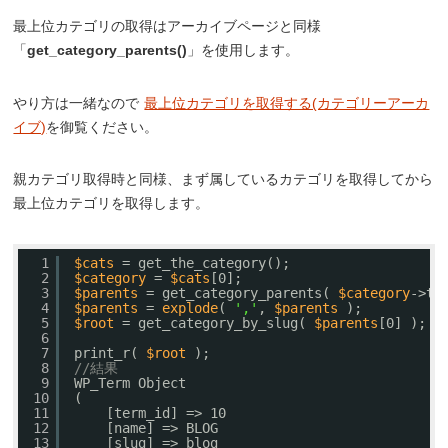
最上位カテゴリの取得はアーカイブページと同様
「
get_category_parents()
」を使用します。
やり方は一緒なので
最上位カテゴリを取得する(カテゴリーアーカ
イブ)
を御覧ください。
親カテゴリ取得時と同様、まず属しているカテゴリを取得してから
最上位カテゴリを取得します。
1
$cats
= get_the_category();
2
$category
= 
$cats
[0];
3
$parents
= get_category_parents( 
$category
->te
4
$parents
= 
explode
( 
','
, 
$parents
);
5
$root
= get_category_by_slug( 
$parents
[0] );
6
7
print_r( 
$root
);
8
//結果
9
WP_Term Object
10
(
11
[term_id] => 10
12
[name] => BLOG
13
[slug] => blog