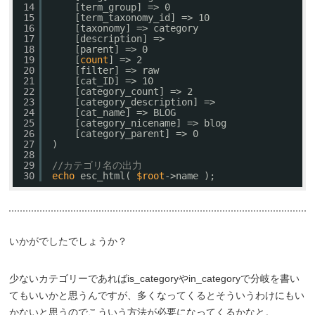
14
[term_group] => 0
15
[term_taxonomy_id] => 10
16
[taxonomy] => category
17
[description] => 
18
[parent] => 0
19
[
count
] => 2
20
[filter] => raw
21
[cat_ID] => 10
22
[category_count] => 2
23
[category_description] => 
24
[cat_name] => BLOG
25
[category_nicename] => blog
26
[category_parent] => 0
27
)
28
29
//カテゴリ名の出力
30
echo
esc_html( 
$root
->name );
いかがでしたでしょうか？
少ないカテゴリーであればis_categoryやin_categoryで分岐を書い
てもいいかと思うんですが、多くなってくるとそういうわけにもい
かないと思うのでこういう方法が必要になってくるかなと。