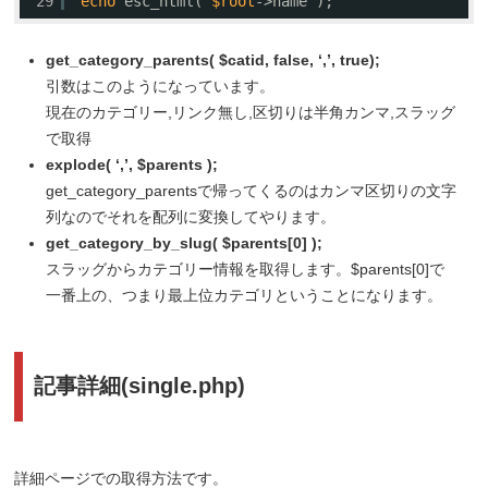
29
echo
esc_html( 
$root
->name );
get_category_parents( $catid, false, ‘,’, true);
引数はこのようになっています。
現在のカテゴリー,リンク無し,区切りは半角カンマ,スラッグ
で取得
explode( ‘,’, $parents );
get_category_parentsで帰ってくるのはカンマ区切りの文字
列なのでそれを配列に変換してやります。
get_category_by_slug( $parents[0] );
スラッグからカテゴリー情報を取得します。$parents[0]で
一番上の、つまり最上位カテゴリということになります。
記事詳細(single.php)
詳細ページでの取得方法です。