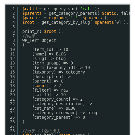
1
$catid
= get_query_var( 
'cat'
);
2
$parents
= get_category_parents( 
$catid
, false
3
$parents
= 
explode
( 
','
, 
$parents
);
4
$root
= get_category_by_slug( 
$parents
[0] );
5
6
print_r( 
$root
);
7
//結果
8
WP_Term Object
9
(
10
[term_id] => 10
11
[name] => BLOG
12
[slug] => blog
13
[term_group] => 0
14
[term_taxonomy_id] => 10
15
[taxonomy] => category
16
[description] => 
17
[parent] => 0
18
[
count
] => 2
19
[filter] => raw
20
[cat_ID] => 10
21
[category_count] => 2
22
[category_description] => 
23
[cat_name] => BLOG
24
[category_nicename] => blog
25
[category_parent] => 0
26
)
27
28
//カテゴリ名の出力