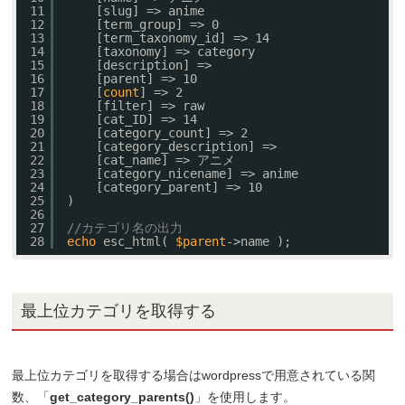
11
[slug] => anime
12
[term_group] => 0
13
[term_taxonomy_id] => 14
14
[taxonomy] => category
15
[description] => 
16
[parent] => 10
17
[
count
] => 2
18
[filter] => raw
19
[cat_ID] => 14
20
[category_count] => 2
21
[category_description] => 
22
[cat_name] => アニメ
23
[category_nicename] => anime
24
[category_parent] => 10
25
)
26
27
//カテゴリ名の出力
28
echo
esc_html( 
$parent
->name );
最上位カテゴリを取得する
最上位カテゴリを取得する場合はwordpressで用意されている関
数、「
get_category_parents()
」を使用します。