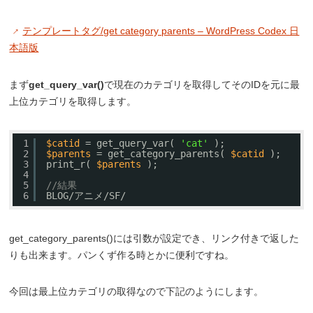
テンプレートタグ/get category parents – WordPress Codex 日
本語版
まず
get_query_var()
で現在のカテゴリを取得してそのIDを元に最
上位カテゴリを取得します。
1
$catid
= get_query_var( 
'cat'
);
2
$parents
= get_category_parents( 
$catid
);
3
print_r( 
$parents
);
4
5
//結果
6
BLOG/アニメ/SF/
get_category_parents()には引数が設定でき、リンク付きで返した
りも出来ます。パンくず作る時とかに便利ですね。
今回は最上位カテゴリの取得なので下記のようにします。