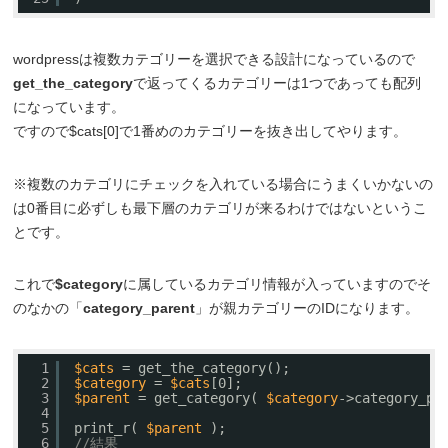
wordpressは複数カテゴリーを選択できる設計になっているので
get_the_category
で返ってくるカテゴリーは1つであっても配列
になっています。
ですので$cats[0]で1番めのカテゴリーを抜き出してやります。
※複数のカテゴリにチェックを入れている場合にうまくいかないの
は0番目に必ずしも最下層のカテゴリが来るわけではないというこ
とです。
これで
$category
に属しているカテゴリ情報が入っていますのでそ
のなかの「
category_parent
」が親カテゴリーのIDになります。
1
$cats
= get_the_category();
2
$category
= 
$cats
[0];
3
$parent
= get_category( 
$category
->category_pa
4
5
print_r( 
$parent
);
6
//結果