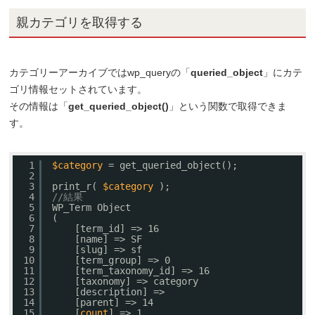
親カテゴリを取得する
カテゴリーアーカイブではwp_queryの「
queried_object
」にカテ
ゴリ情報セットされています。
その情報は「
get_queried_object()
」という関数で取得できま
す。
1
$category
= get_queried_object();
2
3
print_r( 
$category
);
4
//結果
5
WP_Term Object
6
(
7
[term_id] => 16
8
[name] => SF
9
[slug] => sf
10
[term_group] => 0
11
[term_taxonomy_id] => 16
12
[taxonomy] => category
13
[description] => 
14
[parent] => 14
15
[
count
] => 1