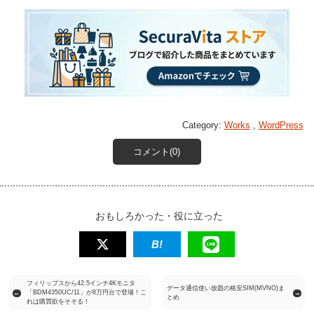
Category:
Works
,
WordPress
コメント(0)
おもしろかった・役に立った
フィリップスから42.5インチ4Kモニタ
データ通信使い放題の格安SIM(MVNO)ま
「BDM4350UC/11」が8万円台で登場！こ
←
→
とめ
れは購買欲をそそる！