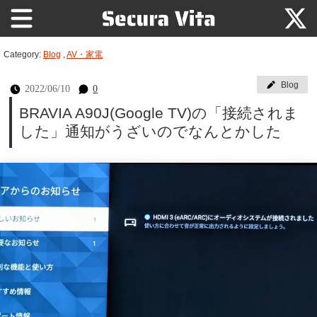
Category:
Blog
,
AV・家電
Blog
2022/06/10
0
BRAVIA A90J(Google TV)の「接続されま
した」通知がうざいのでなんとかした