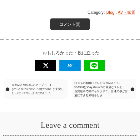
Category:
Blog
,
AV・家電
コメント(0)
おもしろかった・役に立った
SONYの有機ELテレビBRAVIA KRJ-
BRAVIA 55A90Jのアップデート
55A90JはPlaystation5に最適なテレビ。
(PKG6.5929/20220706)でeARCが安定し
←
→
画質最高で動作もサクサク。普通の事が普
たっぽい※やっぱりだめだった…
通にできる素晴らしさ…
Leave a comment