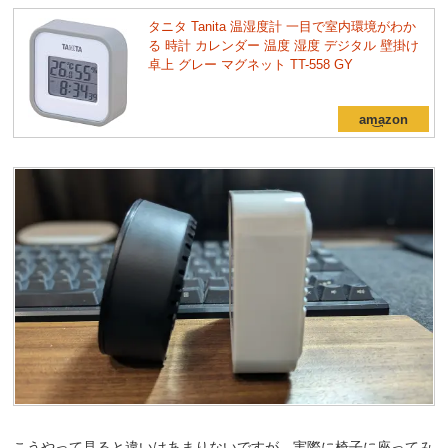
タニタ Tanita 温湿度計 一目で室内環境がわか
る 時計 カレンダー 温度 湿度 デジタル 壁掛け
卓上 グレー マグネット TT-558 GY
こうやって見ると違いはあまりないですが、実際に椅子に座ってみ