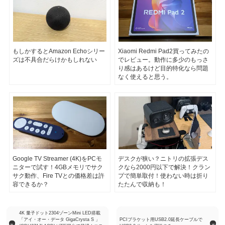
もしかするとAmazon Echoシリー
Xiaomi Redmi Pad2買ってみたの
ズは不具合だらけかもしれない
でレビュー。動作に多少のもっさ
り感はあるけど目的特化なら問題
なく使えると思う。
Google TV Streamer (4K)をPCモ
デスクが狭い？ニトリの拡張デス
ニターで試す！4GBメモリでサク
クなら2000円以下で解決！クラン
サク動作、Fire TVとの価格差は許
プで簡単取付！使わない時は折り
容できるか？
たたんで収納も！
4K 量子ドット2304ゾーンMini LED搭載
「アイ・オー・データ GigaCrysta S 」
PCIブラケット用USB2.0延長ケーブルで
←
→