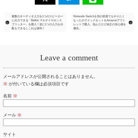
複数のオーディオ入力を1つのスピーカー
Nintendo Switchを別の部屋でもやりたく
に出力できる「Belkin マルチイヤホンス
なったのでドックセットをAmazonアウト
←
→
プリッター」を購入！逆に1つの入力を分
レットで購入。悩んだけど純正の安心感を
配もできるしこれは便利！
優先。
Leave a comment
メールアドレスが公開されることはありません。
※
が付いている欄は必須項目です
名前
※
メール
※
サイト