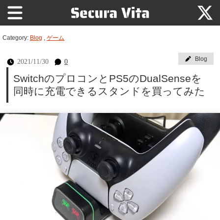
Category:
Blog
,
ゲーム
Blog
2021/11/30
0
SwitchのプロコンとPS5のDualSenseを
同時に充電できるスタンドを買ってみた