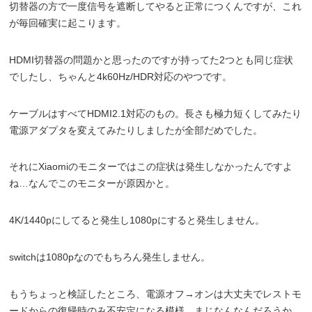
切替器の方で一度信号を遮断してやると正常につくんですが、これ
が毎回確実に起こります。
HDMI切替器の問題かと思ったのですが持ってた2つとも同じ症状
でしたし、ちゃんと4k60Hz/HDR対応のやつです。
ケーブルはすべてHDMI2.1対応のもの。長さも極力短くしてみたり
電源アダプタを変えてみたりしましたが全部だめでした。
それにXiaomiのモニターではこの症状は発生しなかったんですよ
ね…なんでこのモニターが原因かと。
4K/1440pにしてると発生し1080pにすると発生しません。
switchは1080pなのでもちろん発生しません。
もうちょっと検証したところ、電源オフ→オンは大丈夫でレストモ
ードからの復帰時のみ不安定になる模様。まじなんなんだろうか。