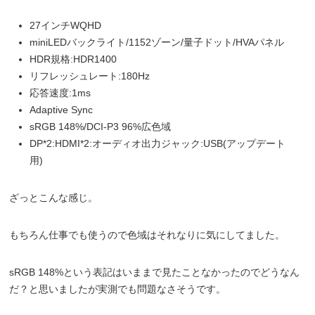
27インチWQHD
miniLEDバックライト/1152ゾーン/量子ドット/HVAパネル
HDR規格:HDR1400
リフレッシュレート:180Hz
応答速度:1ms
Adaptive Sync
sRGB 148%/DCI-P3 96%広色域
DP*2:HDMI*2:オーディオ出力ジャック:USB(アップデート
用)
ざっとこんな感じ。
もちろん仕事でも使うので色域はそれなりに気にしてました。
sRGB 148%という表記はいままで見たことなかったのでどうなん
だ？と思いましたが実測でも問題なさそうです。