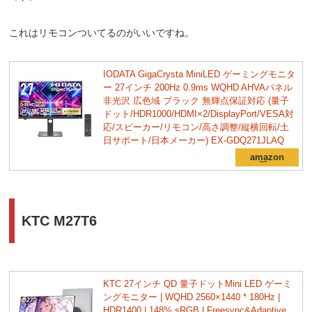
これはリモコンついてるのがいいですね。
IODATA GigaCrysta MiniLED ゲーミングモニタ
ー 27インチ 200Hz 0.9ms WQHD AHVAパネル
非光沢 広色域 ブラック 無輝点保証対応 (量子
ドット/HDR1000/HDMI×2/DisplayPort/VESA対
応/スピーカー/リモコン/高さ調整/縦横回転/土
日サポート/日本メーカー) EX-GDQ271JLAQ
KTC M27T6
KTC 27インチ QD 量子ドットMini LED ゲーミ
ングモニター | WQHD 2560×1440 * 180Hz |
HDR1400 | 148% sRGB | Freesync&Adaptive