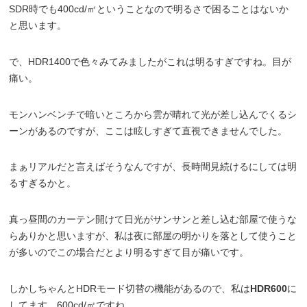
SDR時でも400cd/㎡ということなので明るさで困ることはないか
と思います。
で、HDR1400で色々みてみましたがこれは明るすぎですね。目が
痛い。
モンハンベンチで暗いところから雲が晴れて光が差し込んでくるシ
ーンがあるのですが、ここは眩しすぎて直視できませんでした。
まぁリアルだと言えばそうなんですが、長時間見続けるにしては明
るすぎるかと。
真っ昼間のカーテン開けて日光がサンサンと差し込む部屋で使うな
らありかと思いますが、私は夜に部屋の明かりを落として使うこと
が多いのでこの場合だとより明るすぎて目が痛いです。
しかしちゃんとHDRモード切替の機能があるので、私は
HDR600
に
してます。600cd/㎡ですね。